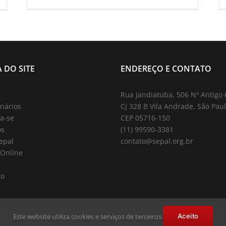
 DO SITE
ENDEREÇO E CONTATO
Rua Jandiatuba, 506 Nº Antigo
nários
Cj 328 B Vila Andrade, São Paul
a-se
CEP 05716-150
os
(11) 99590-3381
epal
contato@sepal.org.br
 Online
to
Este website utiliza cookies e serviços de terceiros.
Aceito