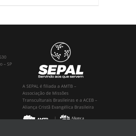
 630
o – SP
A SEPAL é filiada a AMTB –
Associação de Missões
Transculturais Brasileiras e a ACEB –
Aliança Cristã Evangélica Brasileira
|