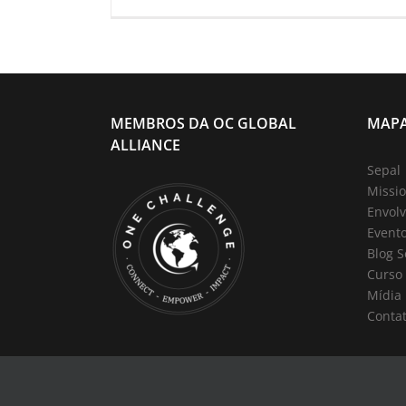
MEMBROS DA OC GLOBAL
MAPA
ALLIANCE
Sepal
Missio
Envolv
Event
Blog S
Curso
Mídia
Conta