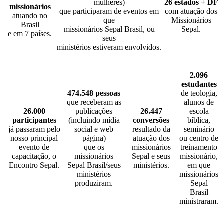
mulheres)
26 estados + DF
missionários
que participaram de eventos em
com atuação dos
atuando no
que
Missionários
Brasil
missionários Sepal Brasil, ou
Sepal.
e em 7 países.
seus
ministérios estiveram envolvidos.
2.096
estudantes
474.548 pessoas
de teologia,
que receberam as
alunos de
26.000
publicações
26.447
escola
participantes
(incluindo mídia
conversões
bíblica,
já passaram pelo
social e web
resultado da
seminário
nosso principal
página)
atuação dos
ou centro de
evento de
que os
missionários
treinamento
capacitação, o
missionários
Sepal e seus
missionário,
Encontro Sepal.
Sepal Brasil/seus
ministérios.
em que
ministérios
missionários
produziram.
Sepal
Brasil
ministraram.