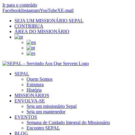
Ir para o conteúdo
Facebook
Instagram
YouTube
X
E-mail
SEJA UM MISSIONÁRIO SEPAL
CONTRIBUA
ÁREA DO MISSIONÁRIO
SEPAL
Quem Somos
Estrutura
História
MISSIONÁRIOS
ENVOLVA-SE
Seja um missionário Sepal
Seja um mantenedor
EVENTOS
Semana de Cuidado Integral do Missionário
Encontro SEPAL
BLOG