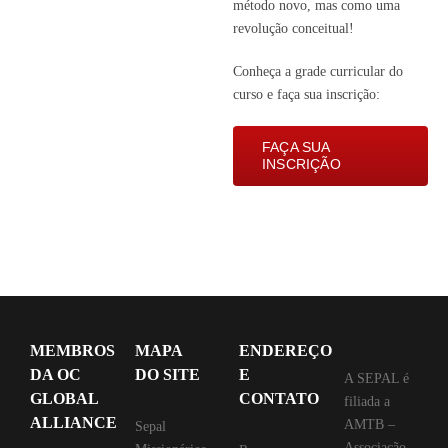
método novo, mas como uma
revolução conceitual!
Conheça a grade curricular do
curso e faça sua inscrição:
FAÇA SUA
INSCRIÇÃO
MEMBROS
MAPA
ENDEREÇO
DA OC
DO SITE
E
A SEPAL é
GLOBAL
CONTATO
filiada a
ALLIANCE
AMTB –
Sepal
Associação