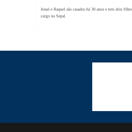
Josué e Raquel são casados há 30 anos e tem dois filho
cargo na Sepal.