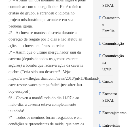
3º – Apenas um dos meninos sabia inglês e pode
SEPAL
comunicar com o mergulhador. Ele é o único
cristão do grupo, e aprendeu o idioma no
Casamento
projeto missionário que acontece em sua
e
pequena igreja.
Família
4º – A chuva se manteve discreta durante a
operação de resgate por 3 dias e não afetou as
Comunicação
ações … choveu em áreas ao redor.
5º – Assim que o último mergulhador saiu da
Comunicação
caverna (depois de todos os garotos estarem
na
seguros) a bomba que retirava água da caverna
igreja
quebra (Teria sido um desastre!!! Veja:
https://www.theguardian.com/news/2018/jul/11/thailand-
Cursos
cave-rescue-water-pumps-failed-just-after-last-
boy-escaped )
Encontro
6º – Choveu a manhã toda do dia 11/07 e ao
SEPAL
meio-dia, a caverna estava completamente
inundada!
Encorajamento
7º – Todos os meninos foram resgatados e em
condições surpreendentes de saúde, que nem os
Entrevistas