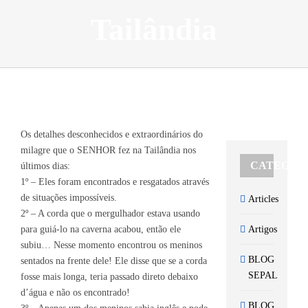
Tailândia
View
Larger
Os detalhes desconhecidos e extraordinários do
Image
milagre que o SENHOR fez na Tailândia nos
CATEGOR
últimos dias:
1º – Eles foram encontrados e resgatados através
de situações impossíveis.
Articles
2º – A corda que o mergulhador estava usando
para guiá-lo na caverna acabou, então ele
Artigos
subiu… Nesse momento encontrou os meninos
BLOG
sentados na frente dele! Ele disse que se a corda
SEPAL
fosse mais longa, teria passado direto debaixo
d’água e não os encontrado!
BLOG