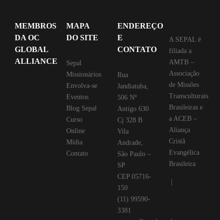
MEMBROS
MAPA
ENDEREÇO
DA OC
DO SITE
E
A SEPAL é
GLOBAL
CONTATO
filiada a
ALLIANCE
AMTB –
Sepal
Associação
Missionários
Rua
de Missões
Envolva-se
Jandiatuba,
Transculturais
Eventos
506 Nº
Brasileiras e
Blog Sepal
Antigo 630
a ACEB –
Curso
Cj 328 B
Aliança
Online
Vila
Cristã
Mídia
Andrade,
Evangélica
Contato
São Paulo –
Brasileira
SP
CEP 05716-
|
150
(11) 99590-
3381