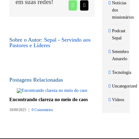
em suas redes!
Notícias
WhatsApp
E-
dos
mail
missionários
Podcast
Sepal
Sobre o Autor:
Sepal - Servindo aos
Pastores e Líderes
Setembro
Amarelo
Tecnologia
Postagens Relacionadas
Uncategorized
Encontrando clareza no meio do caos
Vídeos
Retiro dos mis
18/09/2025
|
0 Comentários
SEPAL 2025
06/02/2025
|
0 Co