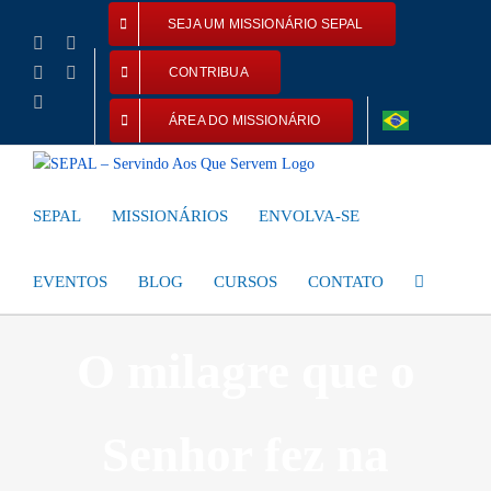
Ir
SEJA UM MISSIONÁRIO SEPAL
para
Facebook
Instagram
o
YouTube
X
CONTRIBUA
conteúdo
E-
mail
ÁREA DO MISSIONÁRIO
SEPAL
MISSIONÁRIOS
ENVOLVA-SE
EVENTOS
BLOG
CURSOS
CONTATO
O milagre que o
Senhor fez na