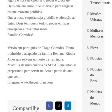
Agora é hora de celebrar o poder e graça de
Transculturais
Deus que em amor, que interveio para resgatar
os que estavam perdidos.
Missões
Que a nossa resposta seja gratidão e adoração ao
Urbanas
único Deus tem quem todo o poder em suas
cravejadas e ressuretas mãos.
Mulheres
Família Gomides*
Mentoras
News
Versão em português de Tiago Gomides. Texto
traduzido e adaptado da família Ben and Kiesha
Notícias
Jones que servem no norte da Tailândia.
*Familia de missionários da SEPAL que estão se
Notícias
preparando para servir na Ásia a partir do ano
do
que vem.
Brasil
Imagem: www.theguardian.com
Notícias
do
Mundo
Facebook
X
LinkedIn
Compartilhe